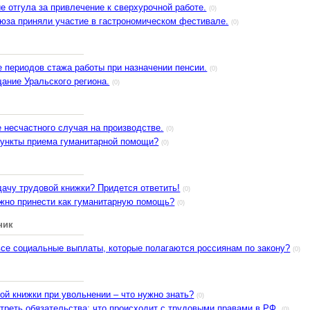
е отгула за привлечение к сверхурочной работе.
(0)
за приняли участие в гастрономическом фестивале.
(0)
 периодов стажа работы при назначении пенсии.
(0)
ание Уральского региона.
(0)
 несчастного случая на производстве.
(0)
пункты приема гуманитарной помощи?
(0)
ачу трудовой книжки? Придется ответить!
(0)
жно принести как гуманитарную помощь?
(0)
ник
все социальные выплаты, которые полагаются россиянам по закону?
(0)
ой книжки при увольнении – что нужно знать?
(0)
треть обязательства: что происходит с трудовыми правами в РФ.
(0)