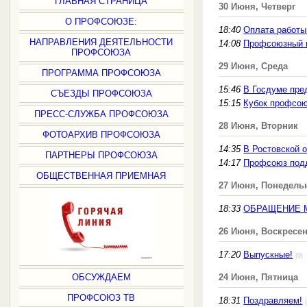
ГЛАВНАЯ СТРАНИЦА
30 Июня, Четверг
О ПРОФСОЮЗЕ:
18:40
Оплата работы
НАПРАВЛЕНИЯ ДЕЯТЕЛЬНОСТИ
14:08
Профсоюзный к
ПРОФСОЮЗА
29 Июня, Среда
ПРОГРАММА ПРОФСОЮЗА
15:46
В Госдуме пре
СЪЕЗДЫ ПРОФСОЮЗА
15:15
Кубок профсою
ПРЕСС-СЛУЖБА ПРОФСОЮЗА
28 Июня, Вторник
ФОТОАРХИВ ПРОФСОЮЗА
14:35
В Ростовской 
ПАРТНЕРЫ ПРОФСОЮЗА
14:17
Профсоюз подд
ОБЩЕСТВЕННАЯ ПРИЕМНАЯ
27 Июня, Понедель
18:33
ОБРАЩЕНИЕ 
26 Июня, Воскресе
17:20
Выпускные!
(0)
ОБСУЖДАЕМ
24 Июня, Пятница
ПРОФСОЮЗ ТВ
18:31
Поздравляем!