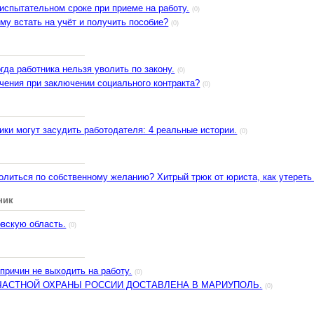
испытательном сроке при приеме на работу.
(0)
му встать на учёт и получить пособие?
(0)
огда работника нельзя уволить по закону.
(0)
ичения при заключении социального контракта?
(0)
ики могут засудить работодателя: 4 реальные истории.
(0)
олиться по собственному желанию? Хитрый трюк от юриста, как утереть
ник
овскую область.
(0)
причин не выходить на работу.
(0)
ЧАСТНОЙ ОХРАНЫ РОССИИ ДОСТАВЛЕНА В МАРИУПОЛЬ.
(0)