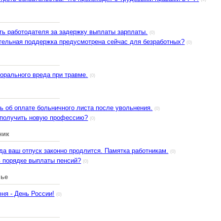
ть работодателя за задержку выплаты зарплаты.
(0)
тельная поддержка предусмотрена сейчас для безработных?
(0)
орального вреда при травме.
(0)
ь об оплате больничного листа после увольнения.
(0)
 получить новую профессию?
(0)
ник
гда ваш отпуск законно продлится. Памятка работникам.
(0)
в порядке выплаты пенсий?
(0)
нье
ня - День России!
(0)