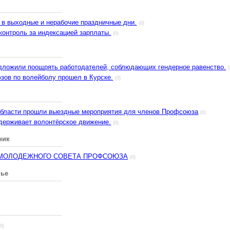
 в выходные и нерабочие праздничные дни.
(0)
онтроль за индексацией зарплаты.
(0)
дложили поощрять работодателей, соблюдающих гендерное равенство.
зов по волейболу прошел в Курске.
(0)
области прошли выездные мероприятия для членов Профсоюза
(0)
ерживает волонтёрское движение.
(0)
ник
МОЛОДЕЖНОГО СОВЕТА ПРОФСОЮЗА
(0)
нье
(0)