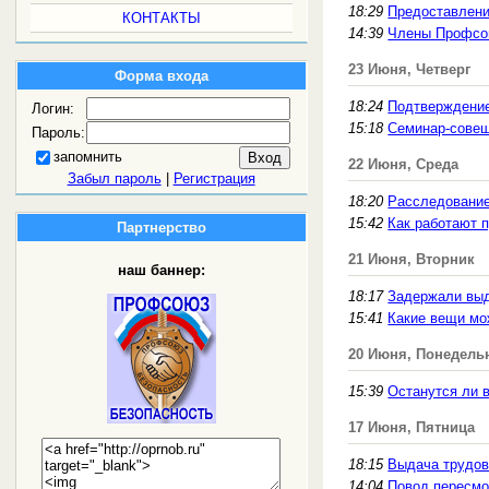
18:29
Предоставлени
КОНТАКТЫ
14:39
Члены Профсою
23 Июня, Четверг
Форма входа
18:24
Подтверждение
Логин:
15:18
Семинар-совещ
Пароль:
запомнить
22 Июня, Среда
Забыл пароль
|
Регистрация
18:20
Расследование
15:42
Как работают 
Партнерство
21 Июня, Вторник
наш баннер:
18:17
Задержали выд
15:41
Какие вещи мо
20 Июня, Понедель
15:39
Останутся ли 
17 Июня, Пятница
18:15
Выдача трудов
14:04
Повод пересмо