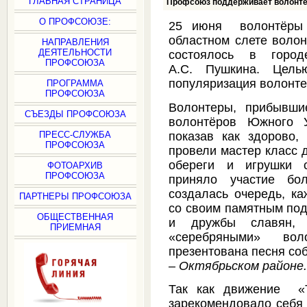
ГЛАВНАЯ СТРАНИЦА
Профсоюз поддерживает волонтё
О ПРОФСОЮЗЕ:
25 июня волонтёры
областном слете воло
НАПРАВЛЕНИЯ
ДЕЯТЕЛЬНОСТИ
состоялось в горо
ПРОФСОЮЗА
А.С. Пушкина. Цел
популяризация волонте
ПРОГРАММА
ПРОФСОЮЗА
Волонтеры, прибывши
СЪЕЗДЫ ПРОФСОЮЗА
волонтёров Южного У
показав как здорово,
ПРЕСС-СЛУЖБА
ПРОФСОЮЗА
провели мастер класс 
обереги и игрушки с
ФОТОАРХИВ
ПРОФСОЮЗА
приняло участие бо
создалась очередь, ка
ПАРТНЕРЫ ПРОФСОЮЗА
со своим памятным под
ОБЩЕСТВЕННАЯ
и дружбы славян, 
ПРИЕМНАЯ
«серебряными» во
презентована песня со
–
Октябрьском районе
Так как движение «Т
зарекомендовало себя 