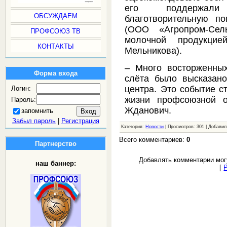
его поддержали 
ОБСУЖДАЕМ
благотворительную п
(ООО «Агропром-Сел
ПРОФСОЮЗ ТВ
молочной продукци
КОНТАКТЫ
Мельникова).
– Много восторженных
Форма входа
слёта было высказано
центра. Это событие с
Логин:
жизни профсоюзной о
Пароль:
Жданович.
запомнить
Забыл пароль
|
Регистрация
Категория:
Новости
| Просмотров: 301 | Добави
Всего комментариев:
0
Партнерство
Добавлять комментарии мог
наш баннер:
[