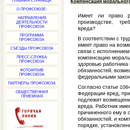
ГЛАВНАЯ СТРАНИЦА
Компенсация морального
О ПРОФСОЮЗЕ:
Имеет ли право р
НАПРАВЛЕНИЯ
производстве, тре
ДЕЯТЕЛЬНОСТИ
ПРОФСОЮЗА
вреда?
ПРОГРАММА
В соответствии с тр
ПРОФСОЮЗА
имеет право на возм
СЪЕЗДЫ ПРОФСОЮЗА
связи с исполнением
компенсацию мораль
ПРЕСС-СЛУЖБА
ПРОФСОЮЗА
здоровью работника
обязанностей, возме
ФОТОАРХИВ
ПРОФСОЮЗА
федеральными закон
ПАРТНЕРЫ ПРОФСОЮЗА
Согласно статье 106
ОБЩЕСТВЕННАЯ
Федерации вред, пр
ПРИЕМНАЯ
подлежит возмещени
вреда. Работник име
причиненного ему в 
обязанностей, и ком
порядке, установле