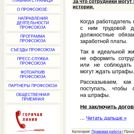
ГЛАВНАЯ СТРАНИЦА
За что сотрудники могут
истории.
О ПРОФСОЮЗЕ:
НАПРАВЛЕНИЯ
Когда работодатель 
ДЕЯТЕЛЬНОСТИ
с ним трудовой д
ПРОФСОЮЗА
должностные обяза
ПРОГРАММА
заработной платы.
ПРОФСОЮЗА
СЪЕЗДЫ ПРОФСОЮЗА
Так в идеальной жи
не оформить сотру
ПРЕСС-СЛУЖБА
ПРОФСОЮЗА
или не соблюдать 
могут ждать штрафы
ФОТОАРХИВ
ПРОФСОЮЗА
Рассказываем, ка
ПАРТНЕРЫ ПРОФСОЮЗА
поступать, чтобы
на штрафы.
ОБЩЕСТВЕННАЯ
ПРИЕМНАЯ
Не заключить дого
...
Читать дальше »
Категория:
Правовая работа
|
Прос