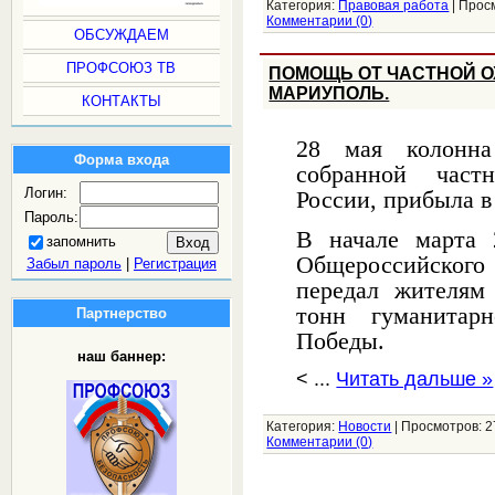
Категория:
Правовая работа
|
Прос
Комментарии (0)
ОБСУЖДАЕМ
ПРОФСОЮЗ ТВ
ПОМОЩЬ ОТ ЧАСТНОЙ О
МАРИУПОЛЬ.
КОНТАКТЫ
28 мая колонна
Форма входа
собранной част
Логин:
России, прибыла 
Пароль:
В начале марта 
запомнить
Общероссийского
Забыл пароль
|
Регистрация
передал жителям
тонн гуманита
Партнерство
Победы.
наш баннер:
<
...
Читать дальше »
Категория:
Новости
|
Просмотров:
2
Комментарии (0)