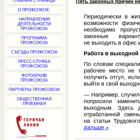
ГЛАВНАЯ СТРАНИЦА
Пять законных причин не
О ПРОФСОЮЗЕ:
Периодически в жиз
НАПРАВЛЕНИЯ
возможности физич
ДЕЯТЕЛЬНОСТИ
ПРОФСОЮЗА
необходимо пропус
законные вариан
ПРОГРАММА
не выходить в офис 
ПРОФСОЮЗА
СЪЕЗДЫ ПРОФСОЮЗА
Работа в выходной
ПРЕСС-СЛУЖБА
По словам специали
ПРОФСОЮЗА
рабочее место не 
ФОТОАРХИВ
получить отгул, ес
ПРОФСОЮЗА
выйти в свой выходн
ПАРТНЕРЫ ПРОФСОЮЗА
— Например, случило
ОБЩЕСТВЕННАЯ
попросили замени
ПРИЕМНАЯ
выходным. Здесь 
отработанной смен
на статьи Трудово
дальше »