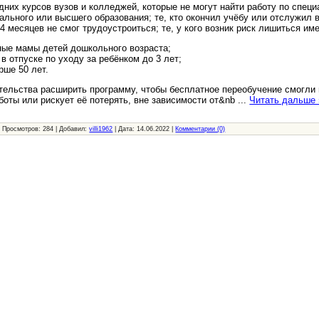
них курсов вузов и колледжей, которые не могут найти работу по специа
ального или высшего образования; те, кто окончил учёбу или отслужил в
 4 месяцев не смог трудоустроиться; те, у кого возник риск лишиться и
ные мамы детей дошкольного возраста;
в отпуске по уходу за ребёнком до 3 лет;
рше 50 лет.
тельства расширить программу, чтобы бесплатное переобучение смогли п
боты или рискует её потерять, вне зависимости от&nb
...
Читать дальше 
|
Просмотров:
284
|
Добавил:
villi1962
|
Дата:
14.06.2022
|
Комментарии (0)