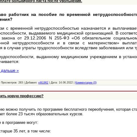
оплате больничного листа после увольнения.
аво работник на пособие по временной нетрудоспособност
нения?
зи с временной нетрудоспособностью назначается и выплачивае
оспособности, выдаваемого медицинской организацией. В соответс
 закона от 29.12.2006 N 255-ФЗ «Об обязательном социально
нной нетрудоспособности и в связи с материнством» выплат
я в случае утраты трудоспособности вследствие заболевания или 
рудоспособности, выданному медицинским учреждением в устано
чивается:
 дальше »
|
Просмотров:
283
|
Добавил:
villi1962
|
Дата:
14.06.2022
|
Комментарии (0)
чить новую профессию?
ю можно получить по программе бесплатного переобучения, которая ста
ает более 23 тысяч образовательных курсов.
е в программе могут:
тарше 35 лет, в том числе: