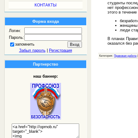
студенты послед
КОНТАКТЫ
нет профессион
этого в течение
безработ
Форма входа
женщины 
люди ста
Логин:
Пароль:
В планах Прави
оказался без ра
запомнить
Забыл пароль
|
Регистрация
Категория:
Правовая работа
Партнерство
наш баннер: