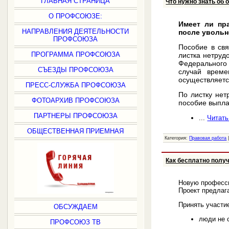
ГЛАВНАЯ СТРАНИЦА
Что нужно знать об 
О ПРОФСОЮЗЕ:
Имеет ли пр
НАПРАВЛЕНИЯ ДЕЯТЕЛЬНОСТИ
после уволь
ПРОФСОЮЗА
Пособие в свя
ПРОГРАММА ПРОФСОЮЗА
листка нетруд
Федерального
СЪЕЗДЫ ПРОФСОЮЗА
случай време
осуществляетс
ПРЕСС-СЛУЖБА ПРОФСОЮЗА
По листку нет
ФОТОАРХИВ ПРОФСОЮЗА
пособие выпла
ПАРТНЕРЫ ПРОФСОЮЗА
...
Читать
ОБЩЕСТВЕННАЯ ПРИЕМНАЯ
Категория:
Правовая работа
Как бесплатно полу
Новую професси
Проект предлаг
Принять участи
ОБСУЖДАЕМ
люди не с
ПРОФСОЮЗ ТВ