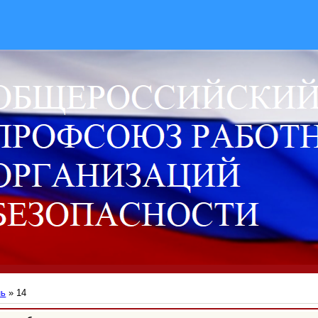
нь
»
14