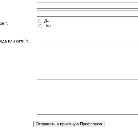
:
Да
юзе
*
:
Нет
рода или сети
*
: