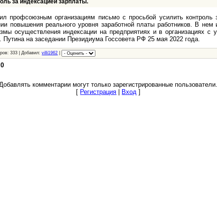
ль за индексацией зарплаты.
л профсоюзным организациям письмо с просьбой усилить контроль 
нии повышения реального уровня заработной платы работников. В нем
змы осуществления индексации на предприятиях и в организациях с 
 Путина на заседании Президиума Госсовета РФ 25 мая 2022 года.
ров: 333 | Добавил:
villi1962
|
:
0
Добавлять комментарии могут только зарегистрированные пользователи
[
Регистрация
|
Вход
]