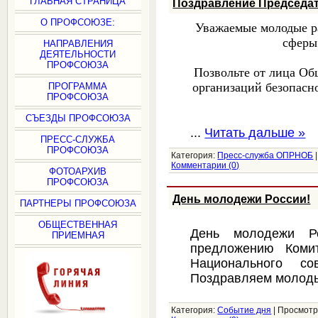
ГЛАВНАЯ СТРАНИЦА
Поздравление Председат
О ПРОФСОЮЗЕ:
Уважаемые молодые р
сферы
НАПРАВЛЕНИЯ
ДЕЯТЕЛЬНОСТИ
ПРОФСОЮЗА
Позвольте от лица О
организаций безопасн
ПРОГРАММА
ПРОФСОЮЗА
СЪЕЗДЫ ПРОФСОЮЗА
...
Читать дальше »
ПРЕСС-СЛУЖБА
ПРОФСОЮЗА
Категория:
Пресс-служба ОПРНОБ
Комментарии (0)
ФОТОАРХИВ
ПРОФСОЮЗА
День молодежи России!
ПАРТНЕРЫ ПРОФСОЮЗА
ОБЩЕСТВЕННАЯ
День молодежи Р
ПРИЕМНАЯ
предложению Ком
Национального со
Поздравляем молоды
Категория:
Событие дня
|
Просмотр