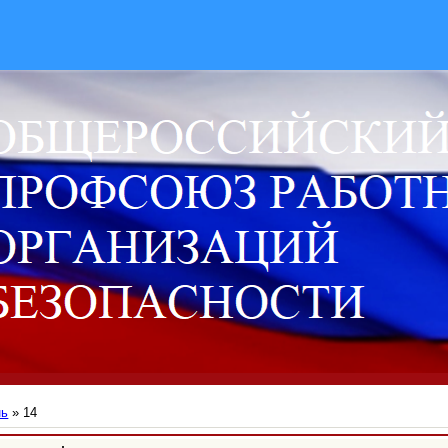
нь
»
14