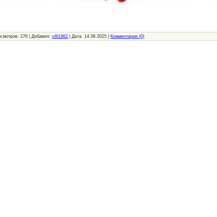
осмотров:
276
|
Добавил:
villi1962
|
Дата:
14.06.2025
|
Комментарии (0)