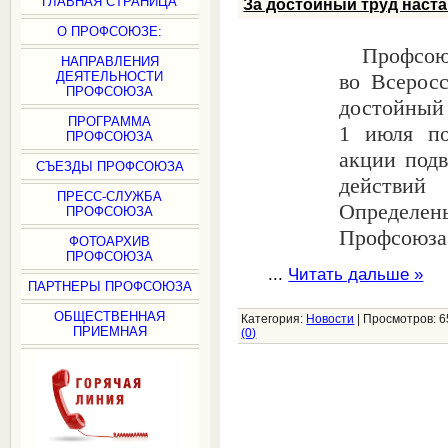
ГЛАВНАЯ СТРАНИЦА
За достойный труд наст
О ПРОФСОЮЗЕ:
Профсою
НАПРАВЛЕНИЯ
во Всерос
ДЕЯТЕЛЬНОСТИ
ПРОФСОЮЗА
достойный 
ПРОГРАММА
1 июля по
ПРОФСОЮЗА
акции подв
СЪЕЗДЫ ПРОФСОЮЗА
действи
ПРЕСС-СЛУЖБА
Определе
ПРОФСОЮЗА
Профсоюза
ФОТОАРХИВ
ПРОФСОЮЗА
...
Читать дальше »
ПАРТНЕРЫ ПРОФСОЮЗА
ОБЩЕСТВЕННАЯ
Категория:
Новости
|
Просмотров:
6
ПРИЕМНАЯ
(0)