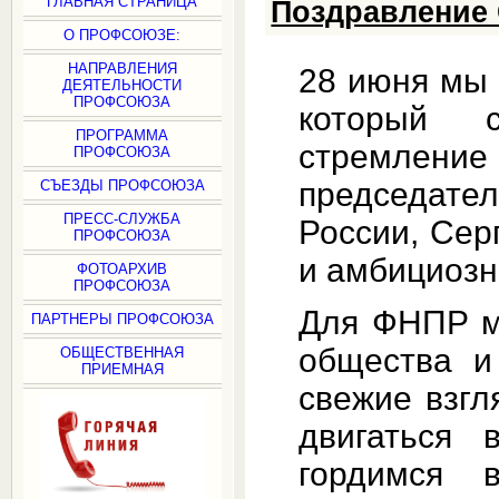
ГЛАВНАЯ СТРАНИЦА
Поздравление 
О ПРОФСОЮЗЕ:
НАПРАВЛЕНИЯ
28 июня мы
ДЕЯТЕЛЬНОСТИ
ПРОФСОЮЗА
который с
ПРОГРАММА
стремление
ПРОФСОЮЗА
председат
СЪЕЗДЫ ПРОФСОЮЗА
ПРЕСС-СЛУЖБА
России, Сер
ПРОФСОЮЗА
и амбициозн
ФОТОАРХИВ
ПРОФСОЮЗА
Для ФНПР м
ПАРТНЕРЫ ПРОФСОЮЗА
общества и
ОБЩЕСТВЕННАЯ
ПРИЕМНАЯ
свежие взгл
двигаться 
гордимся 