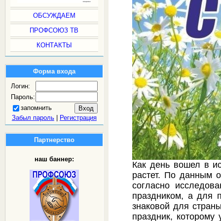
ОБСУЖДАЕМ
ПРОФСОЮЗ ТВ
КОНТАКТЫ
Форма входа
Логин:
Пароль:
запомнить
Забыл пароль
|
Регистрация
Партнерство
наш баннер:
Как день вошел в и
растет. По данным 
согласно исследов
праздником, а для 
знаковой для стран
праздник, которому 