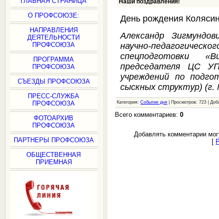
ГЛАВНАЯ СТРАНИЦА
Наши поздравления!
О ПРОФСОЮЗЕ:
День рождения Колясин
НАПРАВЛЕНИЯ
Александр Зигмундов
ДЕЯТЕЛЬНОСТИ
научно-педагогиче
ПРОФСОЮЗА
спецподготовки «В
ПРОГРАММА
председателя ЦС У
ПРОФСОЮЗА
учреждений по подгот
СЪЕЗДЫ ПРОФСОЮЗА
сыскных структур) (г. 
ПРЕСС-СЛУЖБА
ПРОФСОЮЗА
Категория:
Событие дня
| Просмотров: 723 | До
Всего комментариев:
0
ФОТОАРХИВ
ПРОФСОЮЗА
Добавлять комментарии мог
ПАРТНЕРЫ ПРОФСОЮЗА
[
ОБЩЕСТВЕННАЯ
ПРИЕМНАЯ