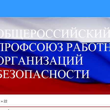
й
»
22