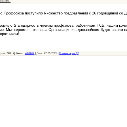
ления!
 Профсоюза поступило множество поздравлений с 26 годовщиной со Д
мную благодарность членам профсоюза, работникам НСБ, нашим колл
ие. Мы надеемся. что наша Организация и в дальнейшем будет вашим 
оратником!
тров:
298
|
Добавил:
villi1962
|
Дата:
22.05.2025
|
Комментарии (0)