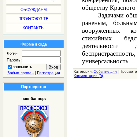
конференция, пол
обществу Красного 
ОБСУЖДАЕМ
Задачами общест
ПРОФСОЮЗ ТВ
раненым, больны
КОНТАКТЫ
вооруженных ко
стихийных бед
Форма входа
деятельности 
беспристрастност
Логин:
универсальность.
Пароль:
запомнить
Категория:
Событие дня
|
Просмотр
Забыл пароль
|
Регистрация
Комментарии (0)
Партнерство
наш баннер: