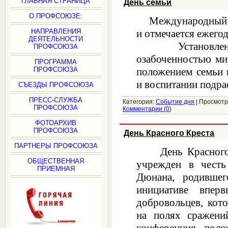
ГЛАВНАЯ СТРАНИЦА
День семьи
О ПРОФСОЮЗЕ:
Международный д
НАПРАВЛЕНИЯ
и отмечается ежегод
ДЕЯТЕЛЬНОСТИ
Установление 
ПРОФСОЮЗА
озабоченностью ми
ПРОГРАММА
ПРОФСОЮЗА
положением семьи 
и воспитании подра
СЪЕЗДЫ ПРОФСОЮЗА
ПРЕСС-СЛУЖБА
Категория:
Событие дня
|
Просмотр
ПРОФСОЮЗА
Комментарии (0)
ФОТОАРХИВ
ПРОФСОЮЗА
День Красного Креста
ПАРТНЕРЫ ПРОФСОЮЗА
День Красног
ОБЩЕСТВЕННАЯ
учрежден в честь
ПРИЕМНАЯ
Дюнана, родивше
инициативе впер
добровольцев, кот
на полях сражени