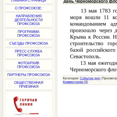
ГЛАВНАЯ СТРАНИЦА
День Черноморского фл
О ПРОФСОЮЗЕ:
13 мая 1783 г
НАПРАВЛЕНИЯ
моря вошли 11 ко
ДЕЯТЕЛЬНОСТИ
командованием ад
ПРОФСОЮЗА
произошло через д
ПРОГРАММА
ПРОФСОЮЗА
Крыма к России. Н
строительство гор
СЪЕЗДЫ ПРОФСОЮЗА
базой российского
ПРЕСС-СЛУЖБА
ПРОФСОЮЗА
Севастополь.
13 мая ежегодно 
ФОТОАРХИВ
ПРОФСОЮЗА
Черноморского фло
ПАРТНЕРЫ ПРОФСОЮЗА
Категория:
Событие дня
|
Просмотр
Комментарии (0)
ОБЩЕСТВЕННАЯ
ПРИЕМНАЯ