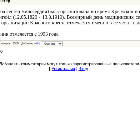
естер
ба сестер милосердия была организована во время Крымской в
гейл (12.05.1820 - 13.8.1910). Всемирный день медицинских с
рганизации Красного креста отмечается именно в ее честь, в д
ик отмечается с 1993 года.
смотров: 2550 | Добавил:
villi
|
:
0
Добавлять комментарии могут только зарегистрированные пользователи
[
Регистрация
|
Вход
]