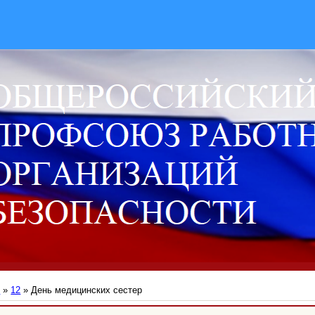
й
»
12
» День медицинских сестер