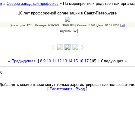
м
»
Северо-западный профсоюз
» На мероприятиях родственных органи
10 лет профсоюзной организации в Санкт-Петербурге
Просмотров: 1281 | Размеры: 600x399px/1090.1Kb | Рейтинг: 0.0/0 | Дата: 04.12.2010 |
villi
« Предыдущая
|
8
9
10
11
12
13
14
15
16
17
[
18
] |
Следующая »
:
0
Добавлять комментарии могут только зарегистрированные пользователи
[
Регистрация
|
Вход
]