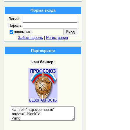
Форма входа
Логин:
Пароль:
запомнить
Забыл пароль
|
Регистрация
Партнерство
наш баннер: