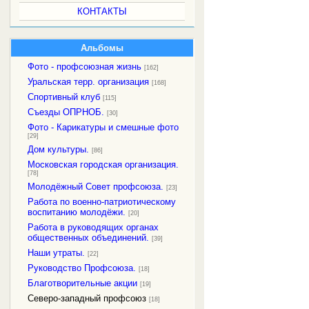
КОНТАКТЫ
Альбомы
Фото - профсоюзная жизнь
[162]
Уральская терр. организация
[168]
Спортивный клуб
[115]
Съезды ОПРНОБ.
[30]
Фото - Карикатуры и смешные фото
[29]
Дом культуры.
[86]
Московская городская организация.
[78]
Молодёжный Совет профсоюза.
[23]
Работа по военно-патриотическому
воспитанию молодёжи.
[20]
Работа в руководящих органах
общественных объединений.
[39]
Наши утраты.
[22]
Руководство Профсоюза.
[18]
Благотворительные акции
[19]
Северо-западный профсоюз
[18]