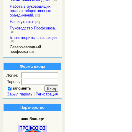
[20]
Работа в руководящих
органах общественных
объединений.
[39]
Наши утраты.
[22]
Руководство Профсоюза.
[18]
Благотворительные акции
[19]
Северо-западный
профсоюз
[18]
Форма входа
Логин:
Пароль:
запомнить
Забыл пароль
|
Регистрация
Партнерство
наш баннер: