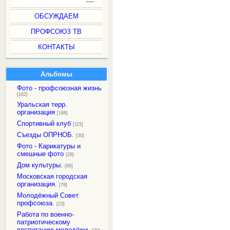
ОБСУЖДАЕМ
ПРОФСОЮЗ ТВ
КОНТАКТЫ
Альбомы
Фото - профсоюзная жизнь
[162]
Уральская терр.
организация
[168]
Спортивный клуб
[115]
Съезды ОПРНОБ.
[30]
Фото - Карикатуры и
смешные фото
[29]
Дом культуры.
[86]
Московская городская
организация.
[78]
Молодёжный Совет
профсоюза.
[23]
Работа по военно-
патриотическому
воспитанию молодёжи.