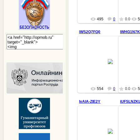
495
0
0.0
5
iWS2Q7FQ0
iWHG1N7K
14.01.2020
villi
554
0
0.0
5
IvAIA-ZIE2Y
iUFSLNZK
14.01.2020
villi