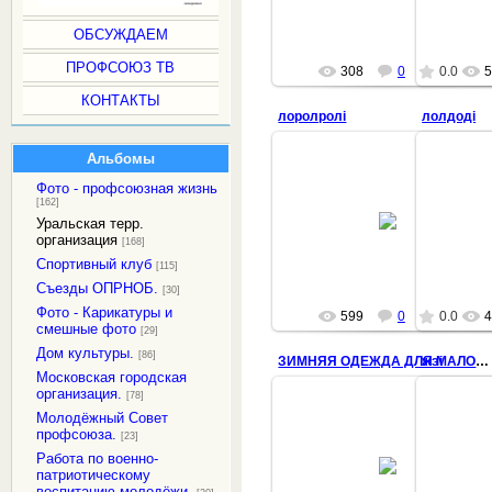
ОБСУЖДАЕМ
ПРОФСОЮЗ ТВ
308
0
0.0
5
КОНТАКТЫ
лоролролi
лолдодi
Альбомы
Фото - профсоюзная жизнь
[162]
14.01.2020
Уральская терр.
villi
организация
[168]
Спортивный клуб
[115]
Съезды ОПРНОБ.
[30]
Фото - Карикатуры и
599
0
0.0
4
смешные фото
[29]
Дом культуры.
[86]
жэi
ЗИМНЯЯ ОДЕЖДА ДЛЯ МАЛООБЕСПЕЧЕННЫХ СЕМЕЙ
Московская городская
организация.
[78]
Молодёжный Совет
профсоюза.
[23]
14.01.2020
Работа по военно-
патриотическому
villi
воспитанию молодёжи.