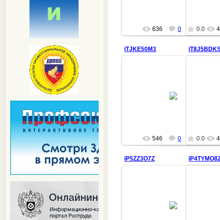
636
0
0.0
4
iTJKE50M3
iT8J5BDK
14.01.2020
villi
546
0
0.0
4
iP5ZZ3O7Z
iP4TYMO8
14.01.2020
villi