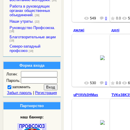
[20]
Работа в руководящих
органах общественных
объединений.
[39]
549
0
0.0
5
Наши утраты.
[22]
Руководство Профсоюза.
джлжi
ддлi
[18]
Благотворительные акции
[19]
Северо-западный
профсоюз
[18]
14.01.2020
villi
Форма входа
Логин:
Пароль:
530
0
0.0
6
запомнить
Забыл пароль
|
Регистрация
uPYAVb3HMas
TVKe38K3
Партнерство
наш баннер:
14.01.2020
villi