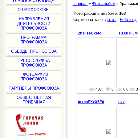
ГЛАВНАЯ СТРАНИЦА
Главная
»
Фотоальбом
» Уральская
О ПРОФСОЮЗЕ:
Фотографий в альбоме:
168
НАПРАВЛЕНИЯ
Сортировать по:
Дате
·
Рейтингу
ДЕЯТЕЛЬНОСТИ
ПРОФСОЮЗА
ZnTFseUketo
Tj1XuTF3M
ПРОГРАММА
ПРОФСОЮЗА
СЪЕЗДЫ ПРОФСОЮЗА
02.08.2022
ПРЕСС-СЛУЖБА
ПРОФСОЮЗА
villi1962
ФОТОАРХИВ
ПРОФСОЮЗА
ПАРТНЕРЫ ПРОФСОЮЗА
407
0
0.0
3
ОБЩЕСТВЕННАЯ
ПРИЕМНАЯ
mxnoEXxX5E0
цукi
02.08.2022
villi1962