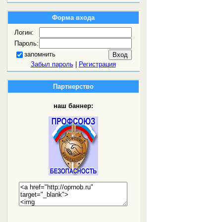
Форма входа
Логин:
Пароль:
запомнить
Забыл пароль
|
Регистрация
Партнерство
наш баннер: