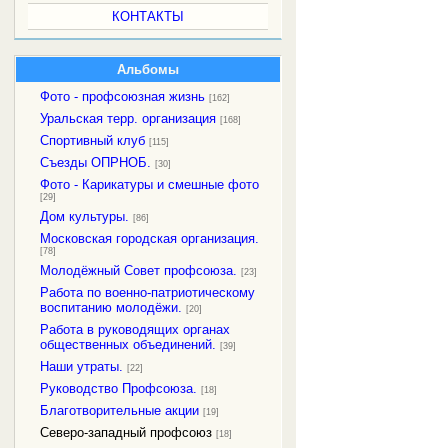
КОНТАКТЫ
Альбомы
Фото - профсоюзная жизнь
[162]
Уральская терр. организация
[168]
Спортивный клуб
[115]
Съезды ОПРНОБ.
[30]
Фото - Карикатуры и смешные фото
[29]
Дом культуры.
[86]
Московская городская организация.
[78]
Молодёжный Совет профсоюза.
[23]
Работа по военно-патриотическому
воспитанию молодёжи.
[20]
Работа в руководящих органах
общественных объединений.
[39]
Наши утраты.
[22]
Руководство Профсоюза.
[18]
Благотворительные акции
[19]
Северо-западный профсоюз
[18]