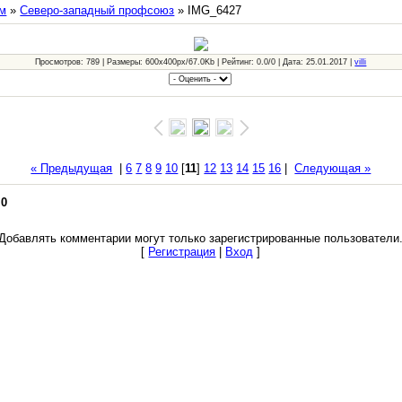
м
»
Северо-западный профсоюз
» IMG_6427
Просмотров: 789 | Размеры: 600x400px/67.0Kb | Рейтинг: 0.0/0 | Дата: 25.01.2017 |
villi
« Предыдущая
|
6
7
8
9
10
[
11
]
12
13
14
15
16
|
Следующая »
:
0
Добавлять комментарии могут только зарегистрированные пользователи
[
Регистрация
|
Вход
]