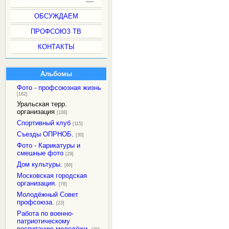
ОБСУЖДАЕМ
ПРОФСОЮЗ ТВ
КОНТАКТЫ
Альбомы
Фото - профсоюзная жизнь
[162]
Уральская терр.
организация
[168]
Спортивный клуб
[115]
Съезды ОПРНОБ.
[30]
Фото - Карикатуры и
смешные фото
[29]
Дом культуры.
[86]
Московская городская
организация.
[78]
Молодёжный Совет
профсоюза.
[23]
Работа по военно-
патриотическому
воспитанию молодёжи.