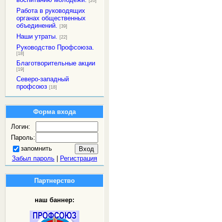
[20]
Работа в руководящих
органах общественных
объединений.
[39]
Наши утраты.
[22]
Руководство Профсоюза.
[18]
Благотворительные акции
[19]
Северо-западный
профсоюз
[18]
Форма входа
Логин:
Пароль:
запомнить
Забыл пароль
|
Регистрация
Партнерство
наш баннер: