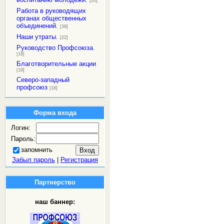
[20]
Работа в руководящих
органах общественных
объединений.
[39]
Наши утраты.
[22]
Руководство Профсоюза.
[18]
Благотворительные акции
[19]
Северо-западный
профсоюз
[18]
Форма входа
Логин:
Пароль:
запомнить
Забыл пароль
|
Регистрация
Партнерство
наш баннер: