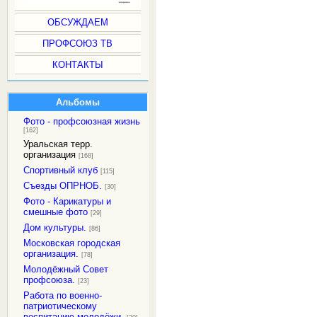
ОБСУЖДАЕМ
ПРОФСОЮЗ ТВ
КОНТАКТЫ
Альбомы
Фото - профсоюзная жизнь
[162]
Уральская терр.
организация
[168]
Спортивный клуб
[115]
Съезды ОПРНОБ.
[30]
Фото - Карикатуры и
смешные фото
[29]
Дом культуры.
[86]
Московская городская
организация.
[78]
Молодёжный Совет
профсоюза.
[23]
Работа по военно-
патриотическому
воспитанию молодёжи.