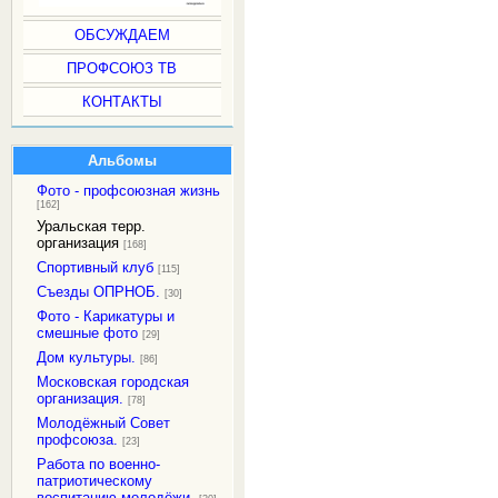
ОБСУЖДАЕМ
ПРОФСОЮЗ ТВ
КОНТАКТЫ
Альбомы
Фото - профсоюзная жизнь
[162]
Уральская терр.
организация
[168]
Спортивный клуб
[115]
Съезды ОПРНОБ.
[30]
Фото - Карикатуры и
смешные фото
[29]
Дом культуры.
[86]
Московская городская
организация.
[78]
Молодёжный Совет
профсоюза.
[23]
Работа по военно-
патриотическому
воспитанию молодёжи.