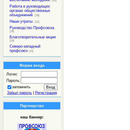
[20]
Работа в руководящих
органах общественных
объединений.
[39]
Наши утраты.
[22]
Руководство Профсоюза.
[18]
Благотворительные акции
[19]
Северо-западный
профсоюз
[18]
Форма входа
Логин:
Пароль:
запомнить
Забыл пароль
|
Регистрация
Партнерство
наш баннер: