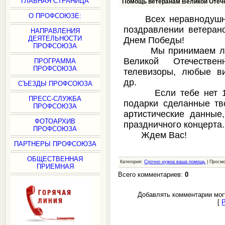
ГЛАВНАЯ СТРАНИЦА
Помощь ветеранам Великой Отеч
О ПРОФСОЮЗЕ:
Всех неравнодушных
поздравлении ветеран
НАПРАВЛЕНИЯ
ДЕЯТЕЛЬНОСТИ
Днем Победы!
ПРОФСОЮЗА
Мы принимаем любу
Великой Отечестве
ПРОГРАММА
ПРОФСОЮЗА
телевизоры, любые в
др.
СЪЕЗДЫ ПРОФСОЮЗА
Если тебе нет 18 
ПРЕСС-СЛУЖБА
подарки сделанные тв
ПРОФСОЮЗА
артистические данные
ФОТОАРХИВ
праздничного концерта.
ПРОФСОЮЗА
Ждем Вас!
ПАРТНЕРЫ ПРОФСОЮЗА
ОБЩЕСТВЕННАЯ
Категория:
Срочно нужна ваша помощь
| Просмо
ПРИЕМНАЯ
Всего комментариев:
0
Добавлять комментарии мог
[