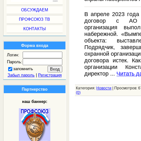
ОБСУЖДАЕМ
В апреле 2023 год
ПРОФСОЮЗ ТВ
договор с АО 
организация выпо
КОНТАКТЫ
набережной. «Вымпе
объекта: выставл
Форма входа
Подрядчик, заверш
охранной организаци
Логин:
договора истек. Ка
Пароль:
организации Кон
запомнить
директор
...
Читать д
Забыл пароль
|
Регистрация
Категория:
Новости
|
Просмотров:
6
Партнерство
(0)
наш баннер: