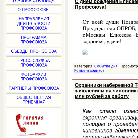
ГЛАВНАЯ СТРАНИЦА
C днём рождения Елисеев
Профсоюза!
О ПРОФСОЮЗЕ:
НАПРАВЛЕНИЯ
От всей души Поздра
ДЕЯТЕЛЬНОСТИ
Председателя ОПРОБ, 
ПРОФСОЮЗА
г.Москвы Елисеева 
ПРОГРАММА
здоровья, удачи!
ПРОФСОЮЗА
СЪЕЗДЫ ПРОФСОЮЗА
ПРЕСС-СЛУЖБА
ПРОФСОЮЗА
Категория:
Событие дня
|
Просмотр
Комментарии (0)
ФОТОАРХИВ
ПРОФСОЮЗА
Охранники набережной Т
ПАРТНЕРЫ ПРОФСОЮЗА
заявлением на чиновнико
млн рублей за работу
ОБЩЕСТВЕННАЯ
ПРИЕМНАЯ
Как стало изв
охранная организац
полицию о проведе
чиновников админи
охраны набережной 