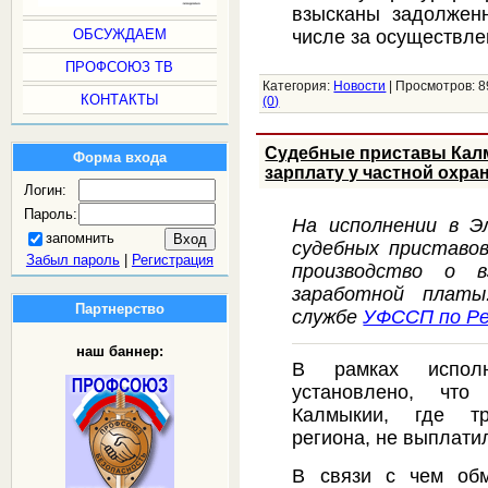
взысканы задолженн
числе за осуществл
ОБСУЖДАЕМ
ПРОФСОЮЗ ТВ
Категория:
Новости
|
Просмотров:
8
КОНТАКТЫ
(0)
Судебные приставы Кал
Форма входа
зарплату у частной охра
Логин:
Пароль:
На исполнении в Э
запомнить
судебных приставо
Забыл пароль
|
Регистрация
производство о в
заработной плат
Партнерство
службе
УФССП по Ре
наш баннер:
В рамках исполн
установлено, что
Калмыкии, где тр
региона, не выплати
В связи с чем обм