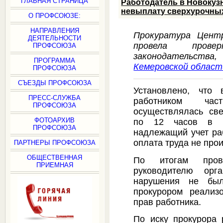
ГЛАВНАЯ СТРАНИЦА
Работодатель в Новокузн
невыплату сверхурочны
О ПРОФСОЮЗЕ:
НАПРАВЛЕНИЯ
Прокуратура Центр
ДЕЯТЕЛЬНОСТИ
провела прове
ПРОФСОЮЗА
законодательст
ПРОГРАММА
Кемеровской област
ПРОФСОЮЗА
СЪЕЗДЫ ПРОФСОЮЗА
Установлено, что 
ПРЕСС-СЛУЖБА
работником час
ПРОФСОЮЗА
осуществлялась све
ФОТОАРХИВ
по 12 часов в д
ПРОФСОЮЗА
надлежащий учет ра
оплата труда не про
ПАРТНЕРЫ ПРОФСОЮЗА
ОБЩЕСТВЕННАЯ
По итогам пров
ПРИЕМНАЯ
руководителю орга
нарушения не бы
прокурором реализ
прав работника.
По иску прокурора