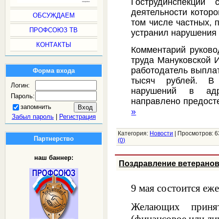
Гострудинспекции 
деятельности которо
ОБСУЖДАЕМ
том числе частных,
ПРОФСОЮЗ ТВ
устранил нарушения 
КОНТАКТЫ
Комментарий руково
труда Мануковской 
работодатель выпла
Форма входа
тысяч рублей. В
Логин:
нарушений в ад
Пароль:
направлено предост
запомнить
»
Забыл пароль
|
Регистрация
Категория:
Новости
|
Просмотров:
6
Партнерство
(0)
наш баннер:
Поздравление ветерано
9 мая состоится еж
Желающих приня
(финансовое или ли