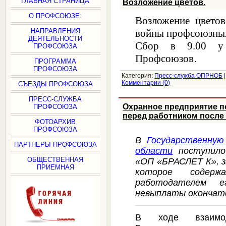
ГЛАВНАЯ СТРАНИЦА
Возложение цветов.
О ПРОФСОЮЗЕ:
Возложение цвето
НАПРАВЛЕНИЯ
войны профсоюзных
ДЕЯТЕЛЬНОСТИ
Сбор в 9.00 у 
ПРОФСОЮЗА
Профсоюзов
.
ПРОГРАММА
ПРОФСОЮЗА
Категория:
Пресс-служба ОПРНОБ
Комментарии (0)
СЪЕЗДЫ ПРОФСОЮЗА
ПРЕСС-СЛУЖБА
Охранное предприятие по
ПРОФСОЮЗА
перед работником после
ФОТОАРХИВ
ПРОФСОЮЗА
В
Государственную
ПАРТНЕРЫ ПРОФСОЮЗА
области
поступило
ОБЩЕСТВЕННАЯ
«ОП «БРАСЛЕТ К», з
ПРИЕМНАЯ
которое содерж
работодателем 
невыплаты окончате
В ходе взаимод