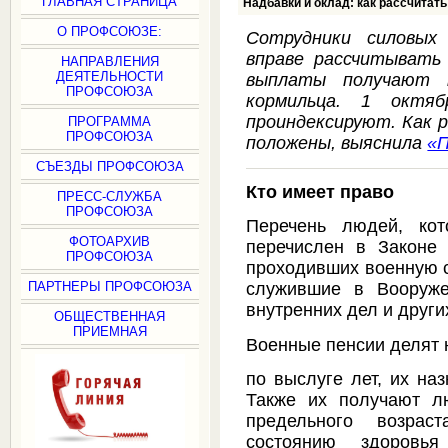
ГЛАВНАЯ СТРАНИЦА
Надбавки и оклад: как рассчитат
О ПРОФСОЮЗЕ:
Сотрудники силовых
вправе рассчитывать
НАПРАВЛЕНИЯ
ДЕЯТЕЛЬНОСТИ
выплаты получают 
ПРОФСОЮЗА
кормильца. 1 октя
проиндексируют. Как 
ПРОГРАММА
ПРОФСОЮЗА
положены, выяснила
«П
СЪЕЗДЫ ПРОФСОЮЗА
Кто имеет право
ПРЕСС-СЛУЖБА
ПРОФСОЮЗА
Перечень людей, кот
ФОТОАРХИВ
перечислен в Законе
ПРОФСОЮЗА
проходивших военную с
ПАРТНЕРЫ ПРОФСОЮЗА
служившие в Вооруже
внутренних дел и други
ОБЩЕСТВЕННАЯ
ПРИЕМНАЯ
Военные пенсии делят н
по выслуге лет, их на
Также их получают л
предельного возра
состоянию здоров