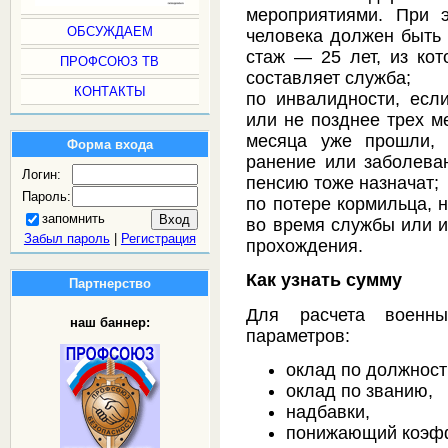
мероприятиями. При 
ОБСУЖДАЕМ
человека должен быть 
стаж — 25 лет, из ко
ПРОФСОЮЗ ТВ
составляет служба;
КОНТАКТЫ
по инвалидности, есл
или не позднее трех м
месяца уже прошли, 
Форма входа
ранение или заболева
Логин:
пенсию тоже назначат;
Пароль:
по потере кормильца, 
запомнить
во время службы или и
Забыл пароль
|
Регистрация
прохождения.
Как узнать сумму
Партнерство
Для расчета военны
наш баннер:
параметров:
оклад по должност
оклад по званию,
надбавки,
понижающий коэф