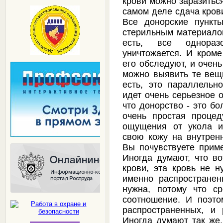
крови можно заразитьс
самом деле сдача кров
Все донорские пункт
стерильным материало
есть, все однораз
уничтожается. И кроме
его обследуют, и очен
можно выявить те вещи
есть, это параллельн
идет очень серьезное 
что донорство - это бо
очень простая процед
ощущения от укола и
свою кожу на внутренн
Вы почувствуете приме
Иногда думают, что во
крови, эта кровь не н
именно распространен
нужна, потому что с
соотношение. И поэто
распространенных, и 
Иногда думают так же,