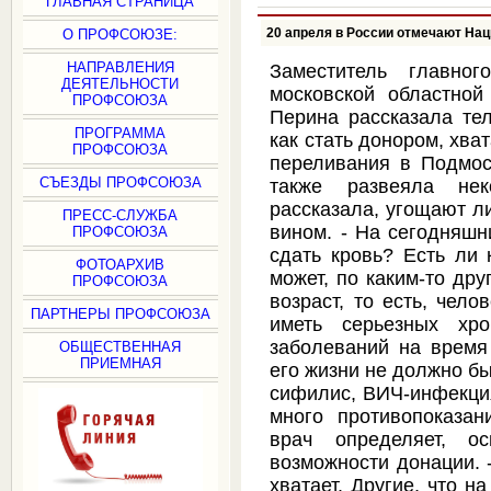
ГЛАВНАЯ СТРАНИЦА
20 апреля в России отмечают На
О ПРОФСОЮЗЕ:
НАПРАВЛЕНИЯ
Заместитель главно
ДЕЯТЕЛЬНОСТИ
московской областной
ПРОФСОЮЗА
Перина рассказала тел
ПРОГРАММА
как стать донором, хва
ПРОФСОЮЗА
переливания в Подмоск
СЪЕЗДЫ ПРОФСОЮЗА
также развеяла не
рассказала, угощают л
ПРЕСС-СЛУЖБА
вином. - На сегодняшн
ПРОФСОЮЗА
сдать кровь? Есть ли 
ФОТОАРХИВ
может, по каким-то дру
ПРОФСОЮЗА
возраст, то есть, чел
ПАРТНЕРЫ ПРОФСОЮЗА
иметь серьезных хро
заболеваний на время 
ОБЩЕСТВЕННАЯ
ПРИЕМНАЯ
его жизни не должно бы
сифилис, ВИЧ-инфекция
много противопоказан
врач определяет, о
возможности донации. -
хватает. Другие, что н