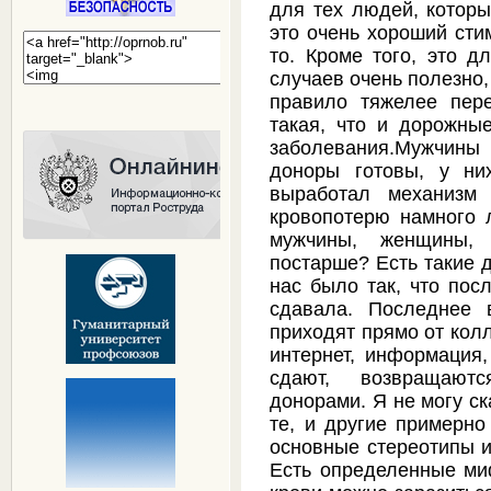
для тех людей, которы
это очень хороший стим
то. Кроме того, это д
случаев очень полезно
правило тяжелее пер
такая, что и дорожны
заболевания.Мужчины 
доноры готовы, у ни
выработал механизм 
кровопотерю намного л
мужчины, женщины,
постарше? Есть такие 
нас было так, что пос
сдавала. Последнее 
приходят прямо от кол
интернет, информация,
сдают, возвращают
донорами. Я не могу с
те, и другие примерно
основные стереотипы и
Есть определенные ми