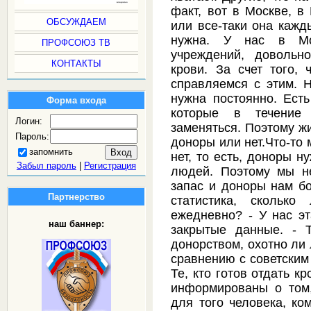
факт, вот в Москве, в
ОБСУЖДАЕМ
или все-таки она кажды
нужна. У нас в Мо
ПРОФСОЮЗ ТВ
учреждений, довольн
КОНТАКТЫ
крови. За счет того, 
справляемся с этим. 
нужна постоянно. Есть
Форма входа
которые в течение
Логин:
заменяться. Поэтому ж
Пароль:
доноры или нет.Что-то 
запомнить
нет, то есть, доноры 
Забыл пароль
|
Регистрация
людей. Поэтому мы н
запас и доноры нам бо
Партнерство
статистика, сколько
ежедневно? - У нас эт
наш баннер:
закрытые данные. - Т
донорством, охотно ли
сравнению с советским
Те, кто готов отдать кр
информированы о том,
для того человека, ко