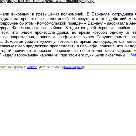
тсудил у ЧОП 300 тысяч рублей за сломанную руку.
знали виновным в превышении полномочий. В Барнауле сотрудника ч
судили за превышение полномочий. В результате его действий у 
Подробнее об этом «Комсомольской правде» – Барнаул» рассказала Ан
урора Железнодорожного района. В один из дней охранник прибыл в 
том, что рядом произошла драка, во время которой одному из е
сные повреждения, а виновник конфликта скрылся. Получив приметы на
ть. Вскоре он увидел мужчину, который по приметам подходил как чело
певшему было предложено проследовать в бар-кафе, пояснив, что он по
оторый причинил телесные повреждения посетителю кафе. Однако м
 надели горожанину наручники, при этом его руки были скреплены
...
Чи
тров:
332
|
Добавил:
villi1962
|
Дата:
30.12.2021
|
Комментарии (0)