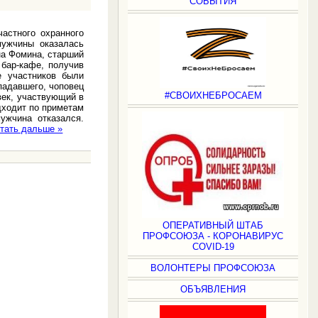
СОБЫТИЯ
астного охранного
мужчины оказалась
на Фомина, старший
бар-кафе, получив
е участников были
падавшего, чоповец
#СВОИХНЕБРОСАЕМ
век, участвующий в
дходит по приметам
ужчина отказался.
тать дальше »
ОПЕРАТИВНЫЙ ШТАБ
ПРОФСОЮЗА - КОРОНАВИРУС
COVID-19
ВОЛОНТЕРЫ ПРОФСОЮЗА
ОБЪЯВЛЕНИЯ