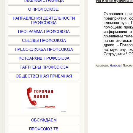
ГЛАВНАЯ СТРАНИЦА
На Алтае мужчина о
О ПРОФСОЮЗЕ:
Охранника при
предприятия о
НАПРАВЛЕНИЯ ДЕЯТЕЛЬНОСТИ
сломана рука. 
ПРОФСОЮЗА
помощник прок
информацию о 
ПРОГРАММА ПРОФСОЮЗА
причинены теле
начал его иска
СЪЕЗДЫ ПРОФСОЮЗА
драке. – Потер
на мужчину, к
ПРЕСС-СЛУЖБА ПРОФСОЮЗА
Сотрудники ЧОП
ФОТОАРХИВ ПРОФСОЮЗА
Категория:
Новости
|
Просмо
ПАРТНЕРЫ ПРОФСОЮЗА
ОБЩЕСТВЕННАЯ ПРИЕМНАЯ
ОБСУЖДАЕМ
ПРОФСОЮЗ ТВ