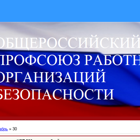
абрь
»
30