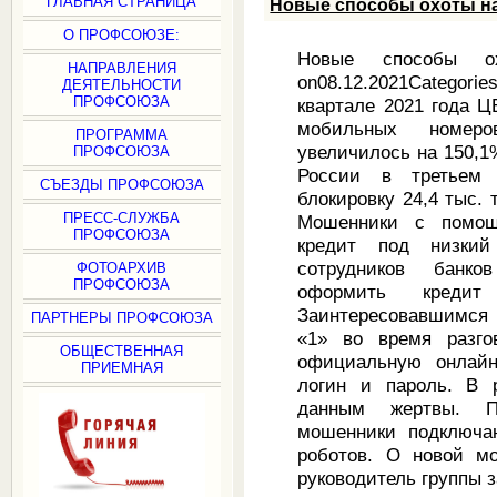
ГЛАВНАЯ СТРАНИЦА
Новые способы охоты на
О ПРОФСОЮЗЕ:
Новые способы о
НАПРАВЛЕНИЯ
on08.12.2021Categori
ДЕЯТЕЛЬНОСТИ
ПРОФСОЮЗА
квартале 2021 года Ц
мобильных номер
ПРОГРАММА
увеличилось на 150,1%
ПРОФСОЮЗА
России в третьем 
СЪЕЗДЫ ПРОФСОЮЗА
блокировку 24,4 тыс.
ПРЕСС-СЛУЖБА
Мошенники с помощ
ПРОФСОЮЗА
кредит под низки
сотрудников банко
ФОТОАРХИВ
ПРОФСОЮЗА
оформить креди
Заинтересовавшимся
ПАРТНЕРЫ ПРОФСОЮЗА
«1» во время разго
ОБЩЕСТВЕННАЯ
официальную онлайн
ПРИЕМНАЯ
логин и пароль. В 
данным жертвы. П
мошенники подключа
роботов. О новой м
руководитель группы