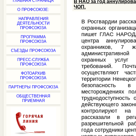
ГЛАВНАЯ СТРАНИЦА
В НАО за год аннулиров
ЧОП.
О ПРОФСОЮЗЕ:
НАПРАВЛЕНИЯ
В Росгвардии расск
ДЕЯТЕЛЬНОСТИ
охранных организац
ПРОФСОЮЗА
пишет ГЛАС НАРОДА
ПРОГРАММА
центра аннулиров
ПРОФСОЮЗА
охранников, 7 ж
СЪЕЗДЫ ПРОФСОЮЗА
административной
охранных услуг 
ПРЕСС-СЛУЖБА
ПРОФСОЮЗА
требований. Поч
осуществляют час
ФОТОАРХИВ
ПРОФСОЮЗА
территории Ненецког
безопасность 
ПАРТНЕРЫ ПРОФСОЮЗА
месторождениях по
ОБЩЕСТВЕННАЯ
труднодоступность 
ПРИЕМНАЯ
действующего закон
контролируют на
рассказали в рег
разрешительной ра
года сотрудники цен