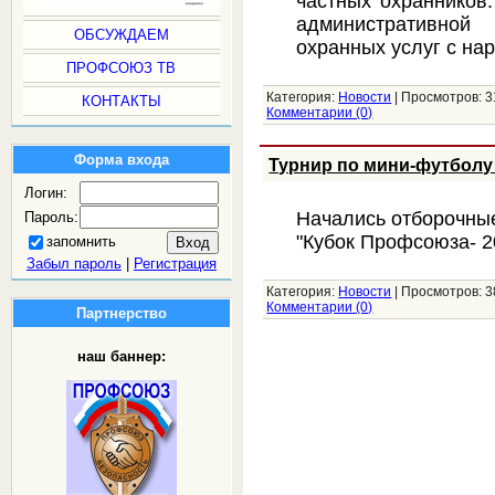
частных охранников
административной
ОБСУЖДАЕМ
охранных услуг с н
ПРОФСОЮЗ ТВ
Категория:
Новости
|
Просмотров:
3
КОНТАКТЫ
Комментарии (0)
Форма входа
Турнир по мини-футболу
Логин:
Начались отборочны
Пароль:
"Кубок Профсоюза- 2
запомнить
Забыл пароль
|
Регистрация
Категория:
Новости
|
Просмотров:
3
Комментарии (0)
Партнерство
наш баннер: