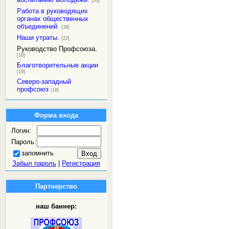
[20]
Работа в руководящих
органах общественных
объединений.
[39]
Наши утраты.
[22]
Руководство Профсоюза.
[18]
Благотворительные акции
[19]
Северо-западный
профсоюз
[18]
Форма входа
Логин:
Пароль:
запомнить
Забыл пароль
|
Регистрация
Партнерство
наш баннер: