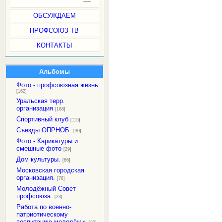
ОБСУЖДАЕМ
ПРОФСОЮЗ ТВ
КОНТАКТЫ
Альбомы
Фото - профсоюзная жизнь
[162]
Уральская терр.
организация
[168]
Спортивный клуб
[115]
Съезды ОПРНОБ.
[30]
Фото - Карикатуры и
смешные фото
[29]
Дом культуры.
[86]
Московская городская
организация.
[78]
Молодёжный Совет
профсоюза.
[23]
Работа по военно-
патриотическому
воспитанию молодёжи.