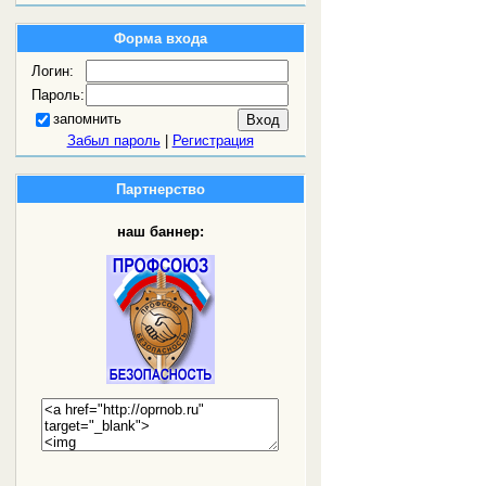
Форма входа
Логин:
Пароль:
запомнить
Забыл пароль
|
Регистрация
Партнерство
наш баннер: