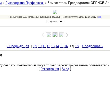
м
»
Руководство Профсоюза.
» Заместитель Председателя ОПРНОБ Ал
Просмотров: 1187 | Размеры: 505x600px/349.8Kb | Рейтинг: 0.0/0 | Дата: 13.05.2012 |
villi
« Предыдущая
|
8
9
10
11
12
13
14
15
16
[
17
]
18
|
Следующая »
:
0
Добавлять комментарии могут только зарегистрированные пользователи
[
Регистрация
|
Вход
]