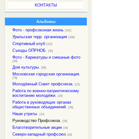
КОНТАКТЫ
Альбомы
Фото - профсоюзная жизнь
[162]
Уральская терр. организация
[168]
Спортивный клуб
[115]
Съезды ОПРНОБ.
[30]
Фото - Карикатуры и смешные фото
[29]
Дом культуры.
[86]
Московская городская организация.
[78]
Молодёжный Совет профсоюза.
[23]
Работа по военно-патриотическому
воспитанию молодёжи.
[20]
Работа в руководящих органах
общественных объединений.
[39]
Наши утраты.
[22]
Руководство Профсоюза.
[18]
Благотворительные акции
[19]
Северо-западный профсоюз
[18]