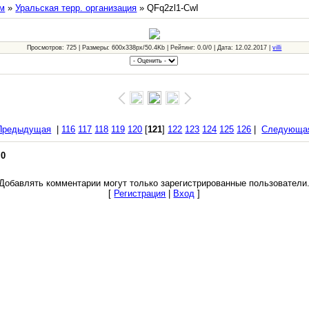
м
»
Уральская терр. организация
» QFq2zl1-CwI
Просмотров: 725 | Размеры: 600x338px/50.4Kb | Рейтинг: 0.0/0 | Дата: 12.02.2017 |
villi
Предыдущая
|
116
117
118
119
120
[
121
]
122
123
124
125
126
|
Следующа
:
0
Добавлять комментарии могут только зарегистрированные пользователи
[
Регистрация
|
Вход
]