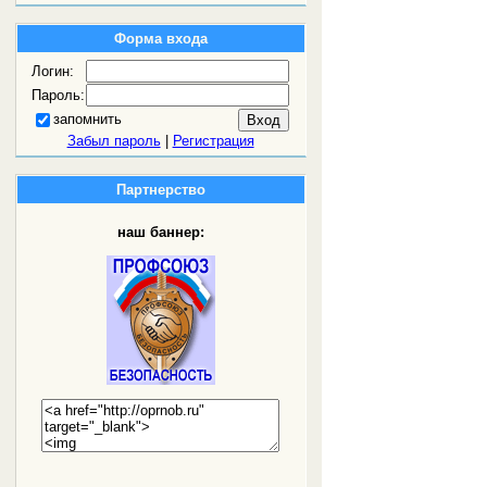
Форма входа
Логин:
Пароль:
запомнить
Забыл пароль
|
Регистрация
Партнерство
наш баннер: