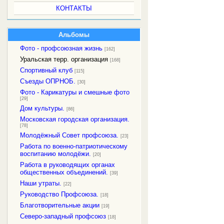
КОНТАКТЫ
Альбомы
Фото - профсоюзная жизнь
[162]
Уральская терр. организация
[168]
Спортивный клуб
[115]
Съезды ОПРНОБ.
[30]
Фото - Карикатуры и смешные фото
[29]
Дом культуры.
[86]
Московская городская организация.
[78]
Молодёжный Совет профсоюза.
[23]
Работа по военно-патриотическому
воспитанию молодёжи.
[20]
Работа в руководящих органах
общественных объединений.
[39]
Наши утраты.
[22]
Руководство Профсоюза.
[18]
Благотворительные акции
[19]
Северо-западный профсоюз
[18]