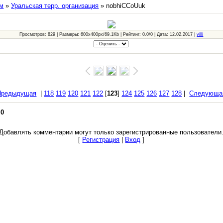
м
»
Уральская терр. организация
» nobhiCCoUuk
Просмотров: 829 | Размеры: 600x400px/69.1Kb | Рейтинг: 0.0/0 | Дата: 12.02.2017 |
villi
Предыдущая
|
118
119
120
121
122
[
123
]
124
125
126
127
128
|
Следующа
:
0
Добавлять комментарии могут только зарегистрированные пользователи
[
Регистрация
|
Вход
]