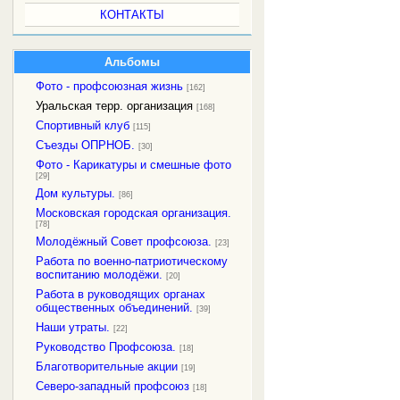
КОНТАКТЫ
Альбомы
Фото - профсоюзная жизнь
[162]
Уральская терр. организация
[168]
Спортивный клуб
[115]
Съезды ОПРНОБ.
[30]
Фото - Карикатуры и смешные фото
[29]
Дом культуры.
[86]
Московская городская организация.
[78]
Молодёжный Совет профсоюза.
[23]
Работа по военно-патриотическому
воспитанию молодёжи.
[20]
Работа в руководящих органах
общественных объединений.
[39]
Наши утраты.
[22]
Руководство Профсоюза.
[18]
Благотворительные акции
[19]
Северо-западный профсоюз
[18]