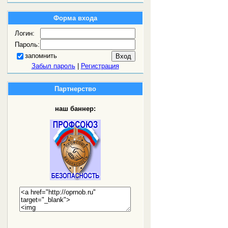
Форма входа
Логин:
Пароль:
запомнить
Забыл пароль
|
Регистрация
Партнерство
наш баннер: