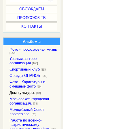
ОБСУЖДАЕМ
ПРОФСОЮЗ ТВ
КОНТАКТЫ
Альбомы
Фото - профсоюзная жизнь
[162]
Уральская терр.
организация
[168]
Спортивный клуб
[115]
Съезды ОПРНОБ.
[30]
Фото - Карикатуры и
смешные фото
[29]
Дом культуры.
[86]
Московская городская
организация.
[78]
Молодёжный Совет
профсоюза.
[23]
Работа по военно-
патриотическому
воспитанию молодёжи.