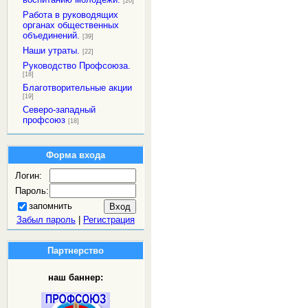
[20]
Работа в руководящих
органах общественных
объединений.
[39]
Наши утраты.
[22]
Руководство Профсоюза.
[18]
Благотворительные акции
[19]
Северо-западный
профсоюз
[18]
Форма входа
Логин:
Пароль:
запомнить
Забыл пароль
|
Регистрация
Партнерство
наш баннер: