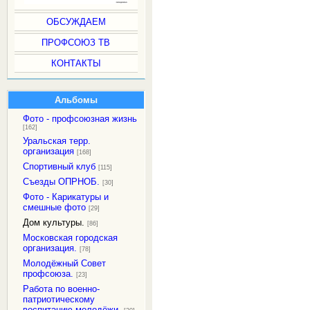
ОБСУЖДАЕМ
ПРОФСОЮЗ ТВ
КОНТАКТЫ
Альбомы
Фото - профсоюзная жизнь
[162]
Уральская терр.
организация
[168]
Спортивный клуб
[115]
Съезды ОПРНОБ.
[30]
Фото - Карикатуры и
смешные фото
[29]
Дом культуры.
[86]
Московская городская
организация.
[78]
Молодёжный Совет
профсоюза.
[23]
Работа по военно-
патриотическому
воспитанию молодёжи.