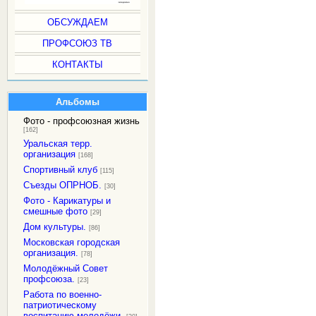
ОБСУЖДАЕМ
ПРОФСОЮЗ ТВ
КОНТАКТЫ
Альбомы
Фото - профсоюзная жизнь
[162]
Уральская терр.
организация
[168]
Спортивный клуб
[115]
Съезды ОПРНОБ.
[30]
Фото - Карикатуры и
смешные фото
[29]
Дом культуры.
[86]
Московская городская
организация.
[78]
Молодёжный Совет
профсоюза.
[23]
Работа по военно-
патриотическому
воспитанию молодёжи.