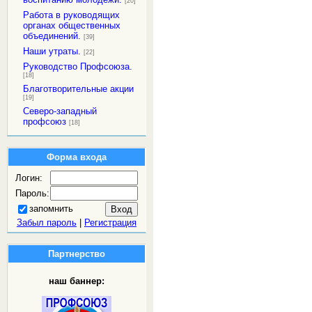
[20]
Работа в руководящих
органах общественных
объединений.
[39]
Наши утраты.
[22]
Руководство Профсоюза.
[18]
Благотворительные акции
[19]
Северо-западный
профсоюз
[18]
Форма входа
Логин:
Пароль:
запомнить
Забыл пароль
|
Регистрация
Партнерство
наш баннер: