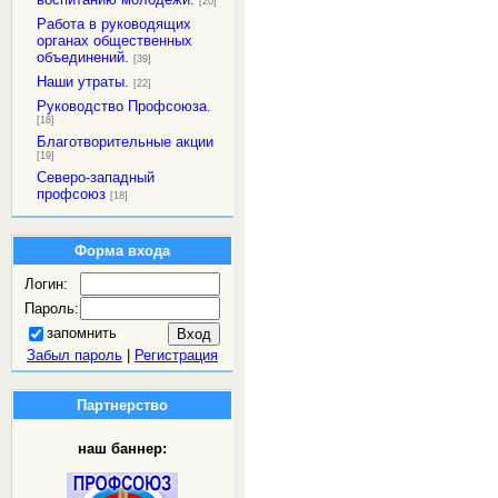
[20]
Работа в руководящих
органах общественных
объединений.
[39]
Наши утраты.
[22]
Руководство Профсоюза.
[18]
Благотворительные акции
[19]
Северо-западный
профсоюз
[18]
Форма входа
Логин:
Пароль:
запомнить
Забыл пароль
|
Регистрация
Партнерство
наш баннер: