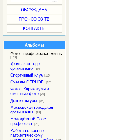
ОБСУЖДАЕМ
ПРОФСОЮЗ ТВ
КОНТАКТЫ
Альбомы
Фото - профсоюзная жизнь
[162]
Уральская терр.
организация
[168]
Спортивный клуб
[115]
Съезды ОПРНОБ.
[30]
Фото - Карикатуры и
смешные фото
[29]
Дом культуры.
[86]
Московская городская
организация.
[78]
Молодёжный Совет
профсоюза.
[23]
Работа по военно-
патриотическому
воспитанию молодёжи.