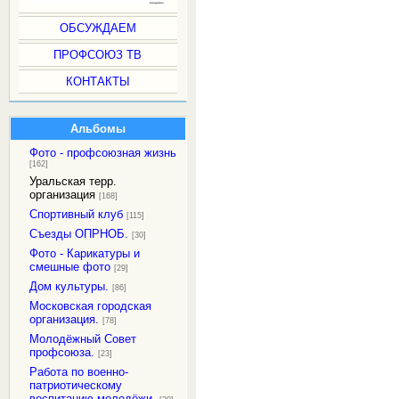
ОБСУЖДАЕМ
ПРОФСОЮЗ ТВ
КОНТАКТЫ
Альбомы
Фото - профсоюзная жизнь
[162]
Уральская терр.
организация
[168]
Спортивный клуб
[115]
Съезды ОПРНОБ.
[30]
Фото - Карикатуры и
смешные фото
[29]
Дом культуры.
[86]
Московская городская
организация.
[78]
Молодёжный Совет
профсоюза.
[23]
Работа по военно-
патриотическому
воспитанию молодёжи.