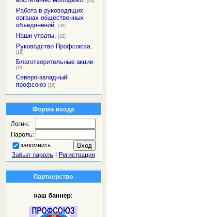
[20]
Работа в руководящих
органах общественных
объединений.
[39]
Наши утраты.
[22]
Руководство Профсоюза.
[18]
Благотворительные акции
[19]
Северо-западный
профсоюз
[18]
Форма входа
Логин:
Пароль:
запомнить
Забыл пароль
|
Регистрация
Партнерство
наш баннер: