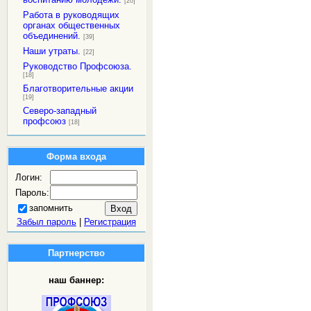
[20]
Работа в руководящих
органах общественных
объединений.
[39]
Наши утраты.
[22]
Руководство Профсоюза.
[18]
Благотворительные акции
[19]
Северо-западный
профсоюз
[18]
Форма входа
Логин:
Пароль:
запомнить
Забыл пароль
|
Регистрация
Партнерство
наш баннер: