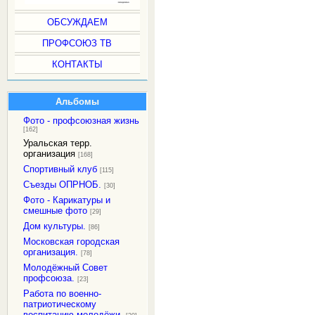
ОБСУЖДАЕМ
ПРОФСОЮЗ ТВ
КОНТАКТЫ
Альбомы
Фото - профсоюзная жизнь
[162]
Уральская терр.
организация
[168]
Спортивный клуб
[115]
Съезды ОПРНОБ.
[30]
Фото - Карикатуры и
смешные фото
[29]
Дом культуры.
[86]
Московская городская
организация.
[78]
Молодёжный Совет
профсоюза.
[23]
Работа по военно-
патриотическому
воспитанию молодёжи.