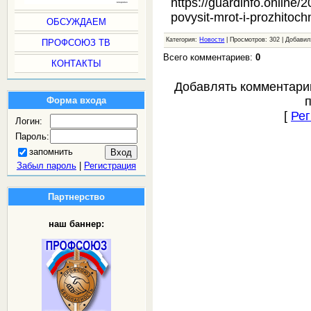
https://guardinfo.online/2
povysit-mrot-i-prozhitoc
ОБСУЖДАЕМ
Категория:
Новости
| Просмотров: 302 | Добави
ПРОФСОЮЗ ТВ
Всего комментариев:
0
КОНТАКТЫ
Добавлять комментари
Форма входа
[
Рег
Логин:
Пароль:
запомнить
Забыл пароль
|
Регистрация
Партнерство
наш баннер: