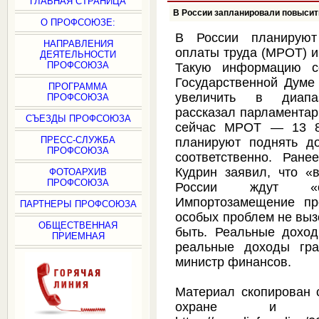
ГЛАВНАЯ СТРАНИЦА
В России запланировали повысит
О ПРОФСОЮЗЕ:
В России планируют
НАПРАВЛЕНИЯ
оплаты труда (МРОТ) и
ДЕЯТЕЛЬНОСТИ
ПРОФСОЮЗА
Такую информацию с
Государственной Дум
ПРОГРАММА
увеличить в диапаз
ПРОФСОЮЗА
рассказал парламентар
СЪЕЗДЫ ПРОФСОЮЗА
сейчас МРОТ — 13 8
ПРЕСС-СЛУЖБА
планируют поднять д
ПРОФСОЮЗА
соответственно. Ран
Кудрин заявил, что «
ФОТОАРХИВ
ПРОФСОЮЗА
России ждут «о
Импортозамещение пр
ПАРТНЕРЫ ПРОФСОЮЗА
особых проблем не выз
ОБЩЕСТВЕННАЯ
быть. Реальные доход
ПРИЕМНАЯ
реальные доходы гра
министр финансов.
Материал скопирован 
охране и безо