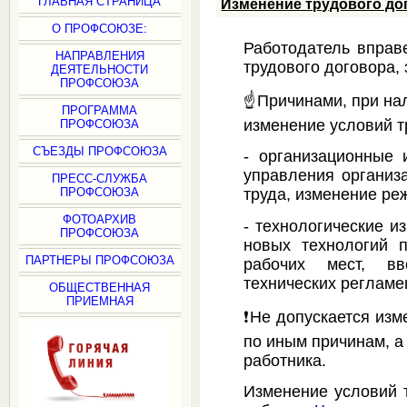
ГЛАВНАЯ СТРАНИЦА
Изменение трудового до
О ПРОФСОЮЗЕ:
Работодатель вправ
НАПРАВЛЕНИЯ
трудового договора,
ДЕЯТЕЛЬНОСТИ
ПРОФСОЮЗА
☝️Причинами, при на
ПРОГРАММА
изменение условий т
ПРОФСОЮЗА
СЪЕЗДЫ ПРОФСОЮЗА
- организационные 
управления организ
ПРЕСС-СЛУЖБА
ПРОФСОЮЗА
труда, изменение реж
ФОТОАРХИВ
- технологические и
ПРОФСОЮЗА
новых технологий п
ПАРТНЕРЫ ПРОФСОЮЗА
рабочих мест, в
технических регламе
ОБЩЕСТВЕННАЯ
ПРИЕМНАЯ
❗️Не допускается из
по иным причинам, а
работника.
Изменение условий 