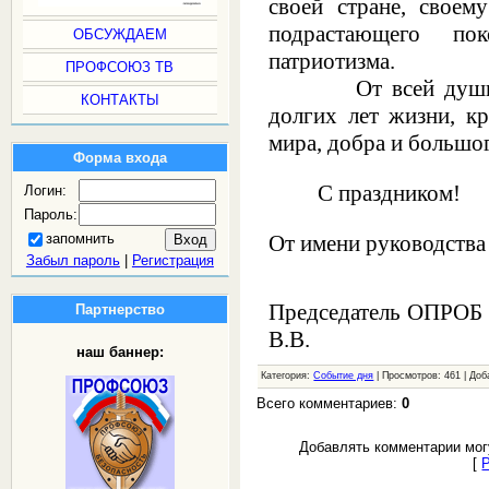
своей стране, своем
подрастающего по
ОБСУЖДАЕМ
патриотизма.
ПРОФСОЮЗ ТВ
От всей души жел
КОНТАКТЫ
долгих лет жизни, кр
мира, добра и большог
Форма входа
С праздником!
Логин:
Пароль:
От имени руководств
запомнить
Забыл пароль
|
Регистрация
Председатель ОПР
Партнерство
В.В.
наш баннер:
Категория:
Событие дня
| Просмотров: 461 | До
Всего комментариев:
0
Добавлять комментарии мог
[