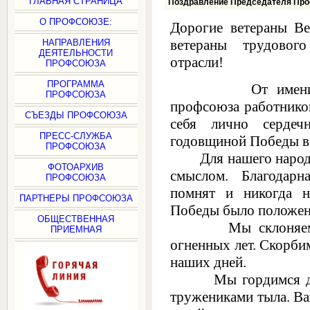
ГЛАВНАЯ СТРАНИЦА
Поздравление Председателя Пр
О ПРОФСОЮЗЕ:
Дорогие ветераны Ве
ветераны трудовог
НАПРАВЛЕНИЯ
ДЕЯТЕЛЬНОСТИ
отрасли!
ПРОФСОЮЗА
ПРОГРАММА
От имени руко
ПРОФСОЮЗА
профсоюза работнико
СЪЕЗДЫ ПРОФСОЮЗА
себя лично серде
ПРЕСС-СЛУЖБА
годовщиной Победы в
ПРОФСОЮЗА
Для нашего народа 
ФОТОАРХИВ
смыслом. Благодарн
ПРОФСОЮЗА
помнят и никогда н
ПАРТНЕРЫ ПРОФСОЮЗА
Победы было положен
ОБЩЕСТВЕННАЯ
Мы склоняем гол
ПРИЕМНАЯ
огненных лет. Скорбим
наших дней.
Мы гордимся добл
тружениками тыла. В