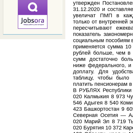
утвержден Постановл
31.12.2020 и составляе
увеличат ПМП в кажд
только от внутренней 
пересчитывают ежекв
показатель закономерн
социальным пособиям в
применяется сумма 10 
рублей больше, чем в 
сумм достаточно бол
ниже федерального, и
доплату. Для удобст
таблицу, чтобы было
платить пенсионерам 
В РУБЛЯХ Республики 
020 Калмыкия 8 973 Чу
546 Адыгея 8 540 Коми
423 Башкортостан 9 60
Северная Осетия — Ал
020 Марий Эл 8 719 Т
020 Бурятия 10 372 Ка