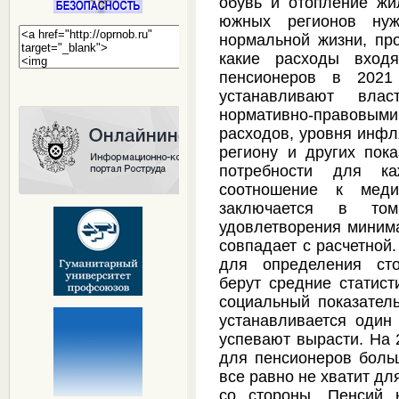
обувь и отопление жил
южных регионов ну
нормальной жизни, про
какие расходы вход
пенсионеров в 2021
устанавливают вла
нормативно-правовы
расходов, уровня инфл
региону и других пок
потребности для к
соотношение к мед
заключается в то
удовлетворения миним
совпадает с расчетной
для определения сто
берут средние статист
социальный показател
устанавливается один 
успевают вырасти. На 
для пенсионеров боль
все равно не хватит д
со стороны. Пенсий 