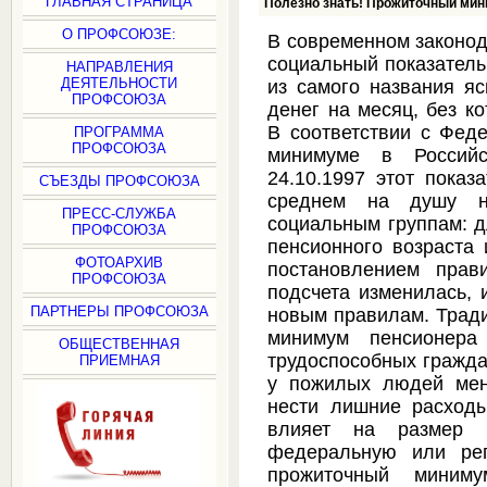
ГЛАВНАЯ СТРАНИЦА
Полезно знать! Прожиточный мин
О ПРОФСОЮЗЕ:
В современном законод
социальный показатель
НАПРАВЛЕНИЯ
ДЕЯТЕЛЬНОСТИ
из самого названия яс
ПРОФСОЮЗА
денег на месяц, без к
В соответствии с Фед
ПРОГРАММА
ПРОФСОЮЗА
минимуме в Россий
24.10.1997 этот показ
СЪЕЗДЫ ПРОФСОЮЗА
среднем на душу н
ПРЕСС-СЛУЖБА
социальным группам: д
ПРОФСОЮЗА
пенсионного возраста 
ФОТОАРХИВ
постановлением прав
ПРОФСОЮЗА
подсчета изменилась, 
ПАРТНЕРЫ ПРОФСОЮЗА
новым правилам. Трад
минимум пенсионера
ОБЩЕСТВЕННАЯ
трудоспособных граждан
ПРИЕМНАЯ
у пожилых людей мен
нести лишние расход
влияет на размер м
федеральную или рег
прожиточный миним