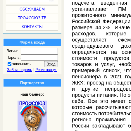
подсчета, введенная
устанавливает ПМ
ОБСУЖДАЕМ
прожиточного миним
ПРОФСОЮЗ ТВ
Российской Федерации
КОНТАКТЫ
размере 44,2%. Иначе
расходов, которые 
осуществляет еж
Форма входа
среднедушевого до
Логин:
определяется на осн
Пароль:
стоимости продуктов
товаров и услуг, нео
запомнить
Забыл пароль
|
Регистрация
примерный список, ч
пенсионера в 2021 го
ЖКХ; проезд на общест
Партнерство
и другие непродово
продукты питания. Но э
наш баннер:
себе. Все это имеет 
которые рассчитываю
стоимость потребительс
региона проживания.
России закладывают 