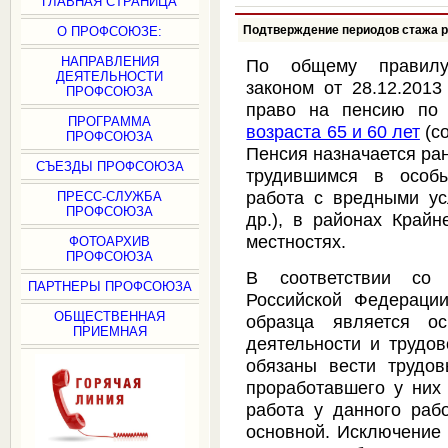
ГЛАВНАЯ СТРАНИЦА
Подтверждение периодов стажа р
О ПРОФСОЮЗЕ:
НАПРАВЛЕНИЯ
По общему правилу
ДЕЯТЕЛЬНОСТИ
законом от 28.12.201
ПРОФСОЮЗА
право на пенсию по
ПРОГРАММА
возраста 65 и 60 лет
(с
ПРОФСОЮЗА
Пенсия назначается ра
СЪЕЗДЫ ПРОФСОЮЗА
трудившимся в особы
работа с вредными ус
ПРЕСС-СЛУЖБА
ПРОФСОЮЗА
др.), в районах Край
местностях.
ФОТОАРХИВ
ПРОФСОЮЗА
В соответствии со 
ПАРТНЕРЫ ПРОФСОЮЗА
Российской Федерации
ОБЩЕСТВЕННАЯ
образца является о
ПРИЕМНАЯ
деятельности и трудов
обязаны вести трудов
проработавшего у них 
работа у данного раб
основной. Исключение 