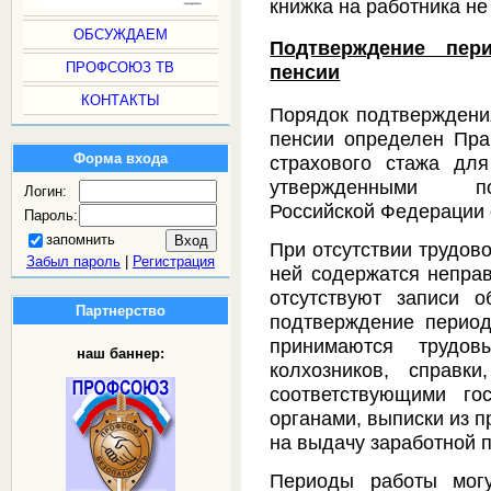
книжка на работника не
ОБСУЖДАЕМ
Подтверждение пер
ПРОФСОЮЗ ТВ
пенсии
КОНТАКТЫ
Порядок подтверждени
пенсии определен Пра
Форма входа
страхового стажа для
утвержденными по
Логин:
Российской Федерации о
Пароль:
запомнить
При отсутствии трудово
Забыл пароль
|
Регистрация
ней содержатся непра
отсутствуют записи 
Партнерство
подтверждение период
принимаются трудов
наш баннер:
колхозников, справк
соответствующими го
органами, выписки из п
на выдачу заработной 
Периоды работы могу