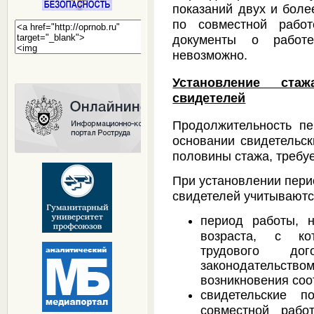
показаний двух и боле
по совместной работ
документы о работ
невозможно.
Установление ста
свидетелей
Продолжительность пе
основании свидетельск
половины стажа, требу
При установлении пери
свидетелей учитываютс
период работы, 
возраста, с ко
трудового до
законодательс
возникновения со
свидетельские п
совместной рабо