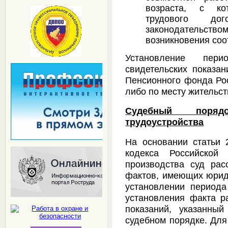
возраста, с ко
трудового до
законодательс
возникновения со
Установление пер
свидетельских показа
Пенсионного фонда Рос
либо по месту жительст
Судебный поряд
трудоустройства
На основании статьи 
кодекса Российской
производства суд рас
фактов, имеющих юриди
установлении периода
установления факта р
показаний, указанны
судебном порядке. Для