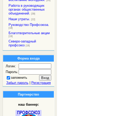
[20]
Работа в руководящих
органах общественных
объединений.
[39]
Наши утраты.
[22]
Руководство Профсоюза.
[18]
Благотворительные акции
[19]
Северо-западный
профсоюз
[18]
Форма входа
Логин:
Пароль:
запомнить
Забыл пароль
|
Регистрация
Партнерство
наш баннер: