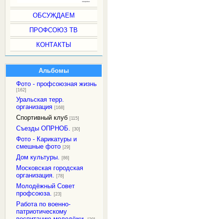
ОБСУЖДАЕМ
ПРОФСОЮЗ ТВ
КОНТАКТЫ
Альбомы
Фото - профсоюзная жизнь
[162]
Уральская терр.
организация
[168]
Спортивный клуб
[115]
Съезды ОПРНОБ.
[30]
Фото - Карикатуры и
смешные фото
[29]
Дом культуры.
[86]
Московская городская
организация.
[78]
Молодёжный Совет
профсоюза.
[23]
Работа по военно-
патриотическому
воспитанию молодёжи.